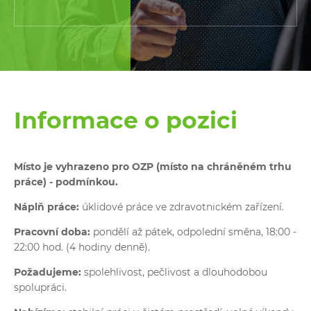
Informace o pozici
Místo je vyhrazeno pro OZP (místo na chráněném trhu
práce) - podmínkou.
Náplň práce:
úklidové práce ve zdravotnickém zařízení.
Pracovní doba:
pondělí až pátek, odpolední směna, 18:00 -
22:00 hod. (4 hodiny denně).
Požadujeme:
spolehlivost, pečlivost a dlouhodobou
spolupráci.