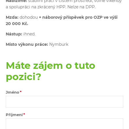
Nabízíme:
stabilní práci v čistém prostředí, volné víkendy
a spolupráci na zkrácený HPP. Nelze na DPP.
Mzda:
dohodou
+
náborový příspěvek pro OZP ve výši
20 000 Kč.
Nástup:
ihned.
Místo výkonu práce:
Nymburk
Máte zájem o tuto
pozici?
Jméno
Příjmení