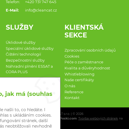
Telefon:
+420 731 747 645
E-Mail:
info@cleancat.cz
SLUŽBY
KLIENTSKÁ
SEKCE
Úklidové služby
Speciální úklidové služby
Zpracování osobních údajů
Čištění technologií
Cookies
Bezpečnostní služby
Péče o zaměstnance
Náhradní plnění ESSAT a
Kvalita a důvěryhodnost
CORA PLUS
Whistleblowing
Naše certifikáty
O nás
Reference
, jak má (souhlas
Kontakt
 našli to, co hledáte. I
CLEANCAT s.r.o. | © 2026
hlas s ukládáním cookies.
Webové stránky
vytvořilo
Poski.com
.
Tvorba webových stránek
na
fungování stránek, další
míru.
s neobtěžovali nevhodně