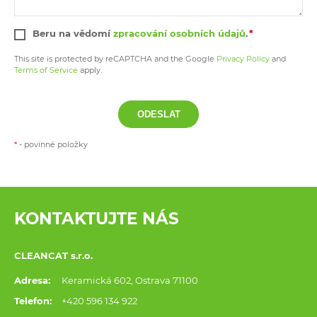
Beru na vědomí
zpracování osobních údajů
.
This site is protected by reCAPTCHA and the Google
Privacy Policy
and
Terms of Service
apply.
ODESLAT
*
- povinné položky
KONTAKTUJTE NÁS
CLEANCAT s.r.o.
Adresa:
Keramická 602, Ostrava 71100
Telefon:
+420 596 134 922