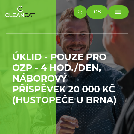
CS
ÚKLID - POUZE PRO
OZP - 4 HOD./DEN,
NÁBOROVÝ
PŘÍSPĚVEK 20 000 KČ
(HUSTOPEČE U BRNA)