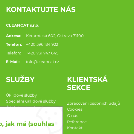
KONTAKTUJTE NÁS
CLEANCAT s.r.o.
Adresa:
Keramická 602, Ostrava 71100
Telefon:
+420 596 134 922
Telefon:
+420 731 747 645
E-Mail:
info@cleancat.cz
SLUŽBY
KLIENTSKÁ
SEKCE
Úklidové služby
Speciální úklidové služby
Zpracování osobních údajů
Čištění technologií
Cookies
Bezpečnostní služby
O nás
Náhradní plnění ESSAT a
Reference
, jak má (souhlas
CORA PLUS
Kontakt