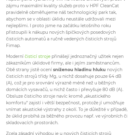
zájmu maximální kvality služeb proto v HPF CleanCat
pravidelně obměňujeme náš technologický park tak,
abychom se v oblasti úklidu neustále udržovali mezi
nejlepšími. I proto jsme na začátku letošního roku
přistoupili k nákupu nových špičkových posedových
čisticích automatů a ručně vedených čisticích strojů
Fimap.
Moderní
čisticí stroje
přinášejí jednoznačný užitek nejen
zákazníkům úklidové firmy, ale i jejím zaměstnancům.
Obě strany jistě ocení
sníženou hladinu hluku
nových
čisticích strojů třídy Mg, u nichž dosahuje pouze 64 dB
(A), což je pro srovnání výrazně méně než u běžných
domácích vysavačů, u nichž často i převyšuje 80 dB (A).
Obsluze čisticího stroje navíc kromě „akustického
komfortu“ zajistí i větší bezpečnost, protože jí umožňuje
vnímat akustické výstrahy z okolí. To je důležité v případě,
že úklid probíhá za běžného provozu např. ve výrobních či
skladovacích prostorách.
Zcela zásadní výhodou je u nových čisticích strojů