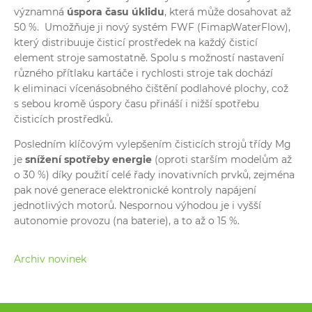
významná
úspora času
úklidu
, která může dosahovat až
50 %. Umožňuje ji nový systém FWF (FimapWaterFlow),
který distribuuje čisticí prostředek na každý čisticí
element stroje samostatně. Spolu s možností nastavení
různého přítlaku kartáče i rychlosti stroje tak dochází
k eliminaci vícenásobného čištění podlahové plochy, což
s sebou kromě úspory času přináší i nižší spotřebu
čisticích prostředků.
Posledním klíčovým vylepšením čisticích strojů třídy Mg
je
snížení spotřeby energie
(oproti starším modelům až
o 30 %) díky použití celé řady inovativních prvků, zejména
pak nové generace elektronické kontroly napájení
jednotlivých motorů. Nespornou výhodou je i vyšší
autonomie provozu (na baterie), a to až o 15 %.
Archiv novinek