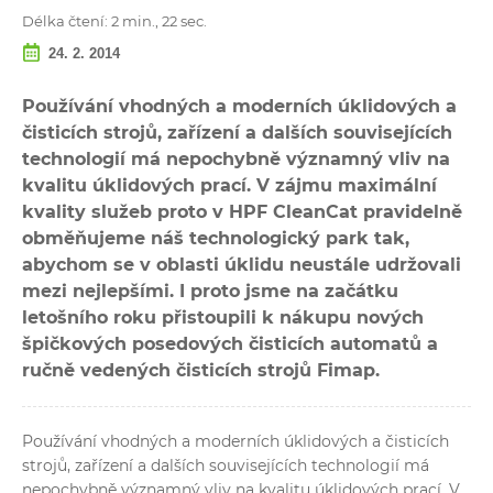
Délka čtení: 2 min., 22 sec.
24. 2. 2014
Používání vhodných a moderních úklidových a
čisticích strojů, zařízení a dalších souvisejících
technologií má nepochybně významný vliv na
kvalitu úklidových prací. V zájmu maximální
kvality služeb proto v HPF CleanCat pravidelně
obměňujeme náš technologický park tak,
abychom se v oblasti úklidu neustále udržovali
mezi nejlepšími. I proto jsme na začátku
letošního roku přistoupili k nákupu nových
špičkových posedových čisticích automatů a
ručně vedených čisticích strojů Fimap.
Používání vhodných a moderních úklidových a čisticích
strojů, zařízení a dalších souvisejících technologií má
nepochybně významný vliv na kvalitu úklidových prací. V