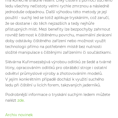
má konečně snadné řešení. Díky čištění s pomocí suchého
ledu všechny nečistoty velmi rychle zmrznou a následně
jednoduše odpadnou. Další výhodou této metody je její
použití - suchý led se totiž aplikuje tryskáním, což zaručí,
že se dostane i do těch nejzazších a tedy nejhůře
přístupných míst. Mezi benefity lze bezpochyby zahrnout
rovněž šetrnost k čištěnému povrchu, maximální zkrácení
doby odstávky čištěného zařízení nebo možnost využít
technologii přímo na potřebném místě bez nutnosti
složité manipulace s čištěnými zařízeními či součástkami.
Slévárna Kuřimsezabývá výrobou
odlitků ze šedé a tvárné
litiny, opracováním odlitků
pro obráběcí stroje i ostatní
odvětví průmyslové výroby
a zhotovováním modelů.
V jejím konkrétním případě dochází k využití suchého
ledu při čištění u licích forem, takzvaných jaderníků.
Podrobnější informace o tryskání suchým ledem můžete
nalézt
zde
.
Archiv novinek