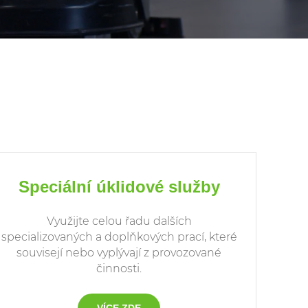
Speciální úklidové služby
Využijte celou řadu dalších
specializovaných a doplňkových prací, které
souvisejí nebo vyplývají z provozované
činnosti.
VÍCE ZDE