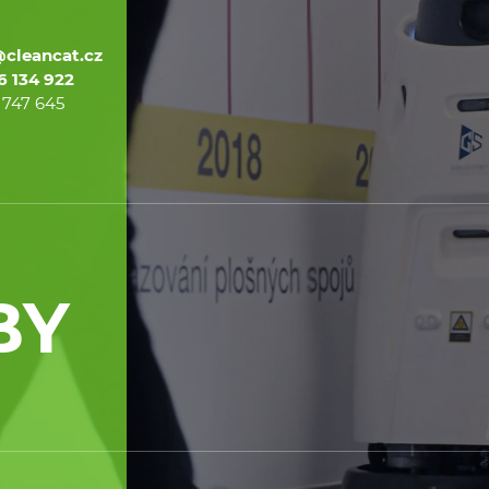
@cleancat.cz
6 134 922
 747 645
BY